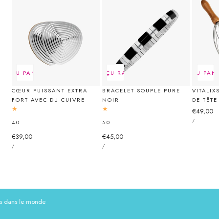
ER AU PANIER
ÉPUISÉ
APERÇU RAPIDE
AJOUTER AU PAN
CŒUR PUISSANT EXTRA
BRACELET SOUPLE PURE
VITALI
FORT AVEC DU CUIVRE
NOIR
DE TÊTE
Prix
€49,00
PRIX
PAR
/
4.0
5.0
régulier
UNITAIRE
Prix
€39,00
Prix
€45,00
PRIX
PRIX
PAR
PAR
/
/
régulier
régulier
UNITAIRE
UNITAIRE
ns le monde