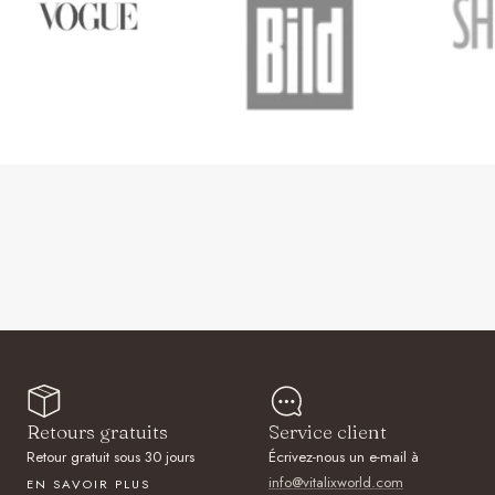
Retours gratuits
Service client
Retour gratuit sous 30 jours
Écrivez-nous un e-mail à
info@vitalixworld.com
EN SAVOIR PLUS